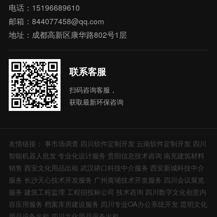
电话：15196689610
邮箱：844077458@qq.com
地址：成都高新区康华路802号1层
联系客服
扫码咨询客服，
获取最新环保咨询
友情链接：
事市场调查
四川软件定制开发
云南软件定制开发
四川
智能机器人批发
专业化设计服务
贵阳信息技术咨询
南充建筑材料
销售
西安文化用品出租
武汉硚口科技中介服务
西安新城科技中介
服务
长沙天心技术开发服务
广州黄埔技术开发服务
四川会议展览
服务
建筑工程监理
工程招投标公司
技术咨询
四川数字文化创意内
容应用服务
档案库房建设服务
四川专业OA办公系统开发
昆明文化
用品设备出租
四川文化用品设备出租