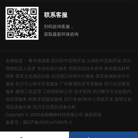
联系客服
扫码咨询客服，
获取最新环保咨询
友情链接：
事市场调查
四川软件定制开发
云南软件定制开发
四川
智能机器人批发
专业化设计服务
贵阳信息技术咨询
南充建筑材料
销售
西安文化用品出租
武汉硚口科技中介服务
西安新城科技中介
服务
长沙天心技术开发服务
广州黄埔技术开发服务
四川会议展览
服务
建筑工程监理
工程招投标公司
技术咨询
四川数字文化创意内
容应用服务
档案库房建设服务
四川专业OA办公系统开发
昆明文化
用品设备出租
四川文化用品设备出租
Copyright © 2023成都曦烽科技有限公司 版权所有
备案号：蜀ICP备2025147459号-2