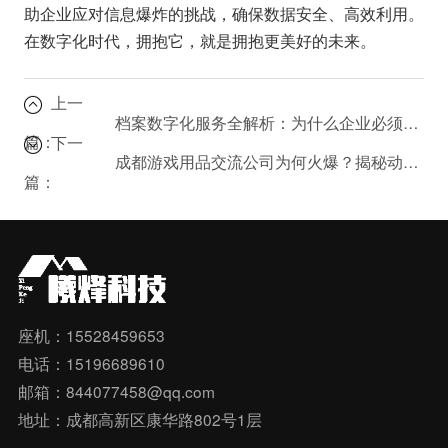
助企业应对信息爆炸的挑战，确保数据安全、高效利用。
在数字化时代，拥抱它，就是拥抱更美好的未来。
上一
档案数字化服务全解析：为什么企业必须进行档案升级？
篇：
下一
成都游戏用品交流公司为何火爆？揭秘动漫游艺用品批发的市场趋势。
篇：
座机：15528459653
电话：15196689610
邮箱：844077458@qq.com
地址：成都高新区康华路802号1层